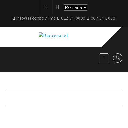
info@reconscivil.md
022 51 0000
067 51 0000
ETAPE_MCB-50_020JPG
RECONSCIVIL
>
ETAPE_MCB-50_020JPG