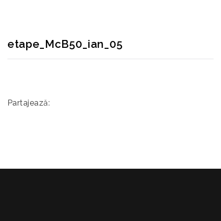
etape_McB50_ian_05
Partajează: