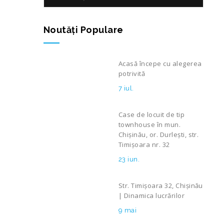
Noutăţi Populare
Acasă începe cu alegerea
potrivită
7 iul.
Case de locuit de tip
townhouse în mun.
Chișinău, or. Durlești, str.
Timișoara nr. 32
23 iun.
Str. Timișoara 32, Chișinău
| Dinamica lucrărilor
9 mai