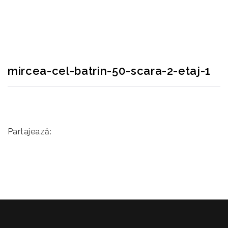
RECONSCIVIL
>
MIRCEA-CEL-BATRIN-50-SCARA-2-ETAJ-1
mircea-cel-batrin-50-scara-2-etaj-1
Partajează: