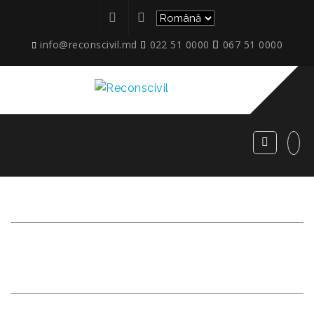
info@reconscivil.md
022 51 0000
067 51 0000
MIRCEA-CEL-BATRIN-
50-SCARA-2-ETAJ-1