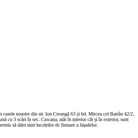
 casele noastre din str. Ion Creangă 63 și bd. Mircea cel Batrân 42/2,
ă cu 3 scări în sec. Ciocana, atât în interior cât și în exterior, sunt
permis să dăm start lucrărilor de finisare a fațadelor.