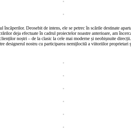
orul încăperilor. Deosebit de intens, ele se petrec în scările destinate ap
ărilor deja efectuate în cadrul proiectelor noastre anterioare, am încerca
lienților noștri – de la clasic la cele mai moderne și neobișnuite direcții
re designerul nostru cu participarea nemijlocită a viitoriilor proprietari și