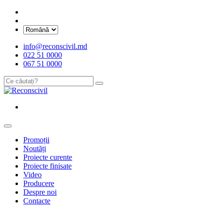
info@reconscivil.md
022 51 0000
067 51 0000
Promoții
Noutăți
Proiecte curente
Proiecte finisate
Video
Producere
Despre noi
Contacte