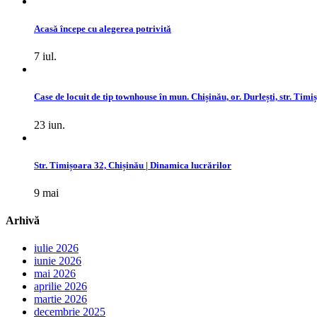
Acasă începe cu alegerea potrivită
7 iul.
Case de locuit de tip townhouse în mun. Chișinău, or. Durlești, str. Timi
23 iun.
Str. Timișoara 32, Chișinău | Dinamica lucrărilor
9 mai
Arhivă
iulie 2026
iunie 2026
mai 2026
aprilie 2026
martie 2026
decembrie 2025