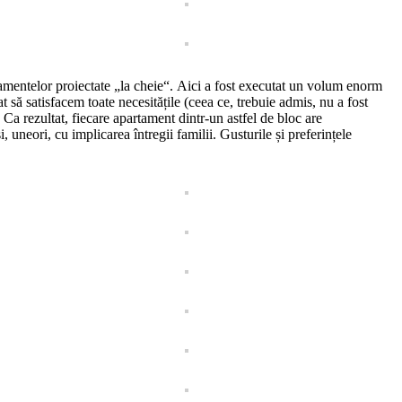
artamentelor proiectate „la cheie“. Aici a fost executat un volum enorm
t să satisfacem toate necesitățile (ceea ce, trebuie admis, nu a fost
. Ca rezultat, fiecare apartament dintr-un astfel de bloc are
, uneori, cu implicarea întregii familii. Gusturile și preferințele