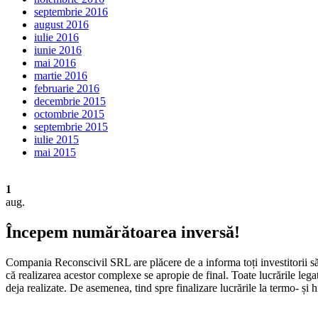
septembrie 2016
august 2016
iulie 2016
iunie 2016
mai 2016
martie 2016
februarie 2016
decembrie 2015
octombrie 2015
septembrie 2015
iulie 2015
mai 2015
1
aug.
Începem numărătoarea inversă!
Compania Reconscivil SRL are plăcere de a informa toți investitorii să
că realizarea acestor complexe se apropie de final. Toate lucrările legate
deja realizate. De asemenea, tind spre finalizare lucrările la termo- și hi