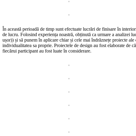
În această perioadă de timp sunt efectuate lucrări de finisare în interi
de lucru. Folosind experiența noastră, obținută ca urmare a analizei lucr
ușor)) și să punem în aplicare chiar și cele mai îndrăznețe proiecte ale c
individualitatea sa proprie. Proiectele de design au fost elaborate de căt
fiecărui participant au fost luate în considerare.