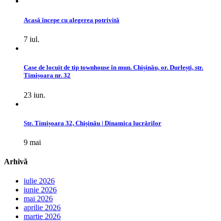
Acasă începe cu alegerea potrivită
7 iul.
Case de locuit de tip townhouse în mun. Chișinău, or. Durlești, str.
Timișoara nr. 32
23 iun.
Str. Timișoara 32, Chișinău | Dinamica lucrărilor
9 mai
Arhivă
iulie 2026
iunie 2026
mai 2026
aprilie 2026
martie 2026