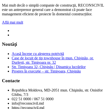
Mai mult decât o simplă companie de construcţii, RECONSCIVIL
este un antreprenor general care a demonstrat că poate face
management eficient de proiecte în domeniul construcțiilor.
Află mai mult
Noutăţi
Acasă începe cu alegerea potrivită
Case de locuit de tip townhouse în mun. Chișinău, or.
Durlești, str. Timișoara nr. 32
Str. Timișoara 32, Chișinău | Dinamica lucrărilor
Progres în execuție – str. Timișoara, Chișinău
Contacte
Republica Moldova, MD-2051 mun. Chişinău, str. Onisifor
Ghibu, 7/3
022 51 0000 / 067 51 0000
info@reconscivil.md
https://reconscivil.md