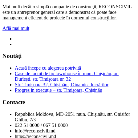
Mai mult decât o simplă companie de construcţii, RECONSCIVIL
este un antreprenor general care a demonstrat că poate face
management eficient de proiecte în domeniul construcțiilor.
Află mai mult
Noutăţi
Acasă începe cu alegerea potrivită
Case de locuit de tip townhouse în mun. Chișinău, or.
Durlești, str. Timișoara nr. 32
Str. Timișoara 32, Chișinău | Dinamica lucrărilor
Progres în execuție – str. Timișoara, Chișinău
Contacte
Republica Moldova, MD-2051 mun. Chişinău, str. Onisifor
Ghibu, 7/3
022 51 0000 / 067 51 0000
info@reconscivil.md
https://reconscivil.md