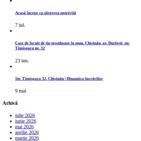
Acasă începe cu alegerea potrivită
7 iul.
Case de locuit de tip townhouse în mun. Chișinău, or. Durlești, str.
Timișoara nr. 32
23 iun.
Str. Timișoara 32, Chișinău | Dinamica lucrărilor
9 mai
Arhivă
iulie 2026
iunie 2026
mai 2026
aprilie 2026
martie 2026