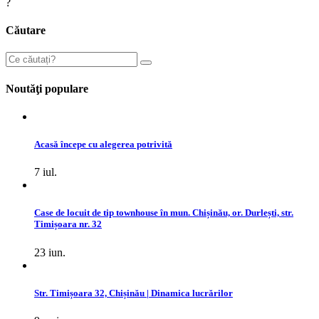
?️
Căutare
Noutăţi populare
Acasă începe cu alegerea potrivită
7 iul.
Case de locuit de tip townhouse în mun. Chișinău, or. Durlești, str.
Timișoara nr. 32
23 iun.
Str. Timișoara 32, Chișinău | Dinamica lucrărilor