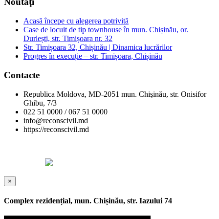
Noutăţi
Acasă începe cu alegerea potrivită
Case de locuit de tip townhouse în mun. Chișinău, or.
Durlești, str. Timișoara nr. 32
Str. Timișoara 32, Chișinău | Dinamica lucrărilor
Progres în execuție – str. Timișoara, Chișinău
Contacte
Republica Moldova, MD-2051 mun. Chişinău, str. Onisifor
Ghibu, 7/3
022 51 0000 / 067 51 0000
info@reconscivil.md
https://reconscivil.md
Copyright © Reconscivil 2024. Toate drepturile rezervate.
Designed by
×
Complex rezidențial, mun. Chișinău, str. Iazului 74