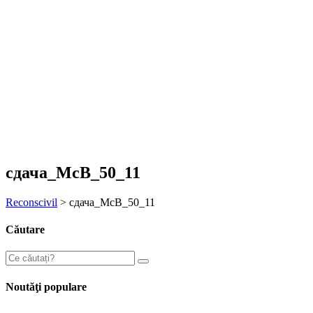
сдача_МсВ_50_11
Reconscivil
>
сдача_МсВ_50_11
Căutare
Noutăţi populare