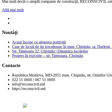
Mai mult decât o simplă companie de construcţii, RECONSCIVIL este u
Află mai mult
Noutăţi
Acasă începe cu alegerea potrivită
Case de locuit de tip townhouse în mun. Chișinău, or. Durlești, s
Str. Timișoara 32, Chișinău | Dinamica lucrărilor
Progres în execuție – str. Timișoara, Chișinău
Contacte
Republica Moldova, MD-2051 mun. Chişinău, str. Onisifor Ghi
022 51 0000 / 067 51 0000
info@reconscivil.md
https://reconscivil.md
Copyright © Reconscivil 2024. Toate drepturile rezervate.
Designed by