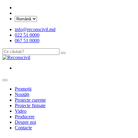
info@reconscivil.md
022 51 0000
067 51 0000
Promoții
Noutăți
Proiecte curente
Proiecte finisate
Video
Producere
Despre noi
Contacte