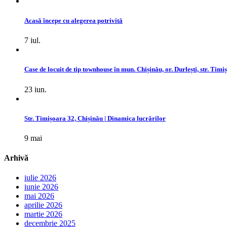
Acasă începe cu alegerea potrivită
7 iul.
Case de locuit de tip townhouse în mun. Chișinău, or. Durlești, str. Timi
23 iun.
Str. Timișoara 32, Chișinău | Dinamica lucrărilor
9 mai
Arhivă
iulie 2026
iunie 2026
mai 2026
aprilie 2026
martie 2026
decembrie 2025