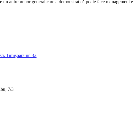
n antreprenor general care a demonstrat că poate face management efic
tr. Timișoara nr. 32
bu, 7/3