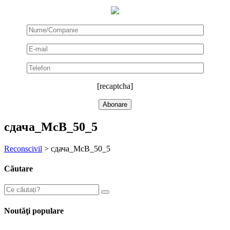
[recaptcha]
сдача_МсВ_50_5
Reconscivil
>
сдача_МсВ_50_5
Căutare
Noutăţi populare