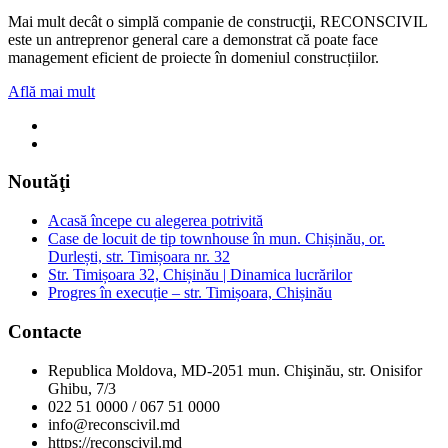
Mai mult decât o simplă companie de construcţii, RECONSCIVIL
este un antreprenor general care a demonstrat că poate face
management eficient de proiecte în domeniul construcțiilor.
Află mai mult
Noutăţi
Acasă începe cu alegerea potrivită
Case de locuit de tip townhouse în mun. Chișinău, or.
Durlești, str. Timișoara nr. 32
Str. Timișoara 32, Chișinău | Dinamica lucrărilor
Progres în execuție – str. Timișoara, Chișinău
Contacte
Republica Moldova, MD-2051 mun. Chişinău, str. Onisifor
Ghibu, 7/3
022 51 0000 / 067 51 0000
info@reconscivil.md
https://reconscivil.md