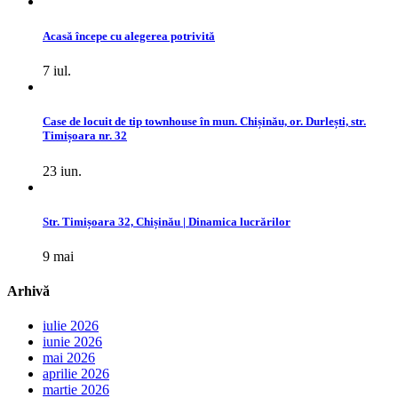
Acasă începe cu alegerea potrivită
7 iul.
Case de locuit de tip townhouse în mun. Chișinău, or. Durlești, str.
Timișoara nr. 32
23 iun.
Str. Timișoara 32, Chișinău | Dinamica lucrărilor
9 mai
Arhivă
iulie 2026
iunie 2026
mai 2026
aprilie 2026
martie 2026