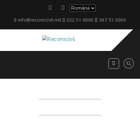
info@reconscivil.md
022 51 0000
067 51 0000
IMG_6357
RECONSCIVIL
>
IMG_6357