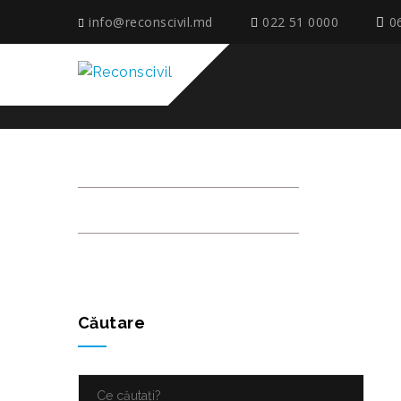
info@reconscivil.md
022 51 0000
0
IMG_6408
Căutare