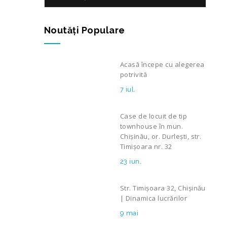
Noutăţi Populare
Acasă începe cu alegerea
potrivită
7 iul.
Case de locuit de tip
townhouse în mun.
Chișinău, or. Durlești, str.
Timișoara nr. 32
23 iun.
Str. Timișoara 32, Chișinău
| Dinamica lucrărilor
9 mai