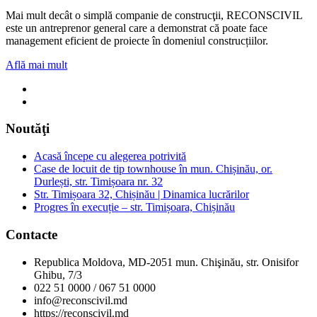
Mai mult decât o simplă companie de construcţii, RECONSCIVIL
este un antreprenor general care a demonstrat că poate face
management eficient de proiecte în domeniul construcțiilor.
Află mai mult
Noutăţi
Acasă începe cu alegerea potrivită
Case de locuit de tip townhouse în mun. Chișinău, or.
Durlești, str. Timișoara nr. 32
Str. Timișoara 32, Chișinău | Dinamica lucrărilor
Progres în execuție – str. Timișoara, Chișinău
Contacte
Republica Moldova, MD-2051 mun. Chişinău, str. Onisifor
Ghibu, 7/3
022 51 0000 / 067 51 0000
info@reconscivil.md
https://reconscivil.md