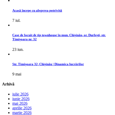
Acasă începe cu alegerea potrivită
7 iul.
Case de locuit de tip townhouse în mun. Chișinău, or. Durlești, str.
Timișoara nr. 32
23 iun.
Str. Timișoara 32, Chișinău | Dinamica lucrărilor
9 mai
Arhivă
iulie 2026
iunie 2026
mai 2026
aprilie 2026
martie 2026