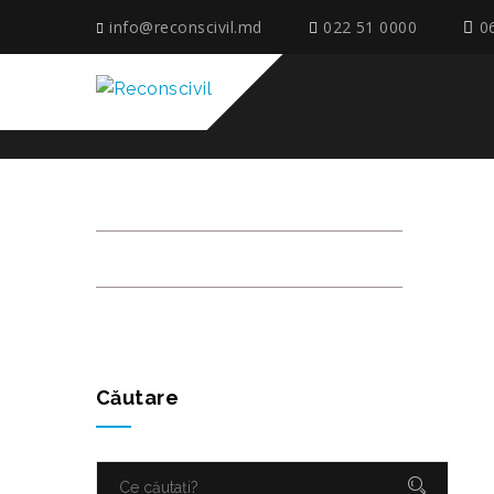
info@reconscivil.md
022 51 0000
0
1_ETAPE_21
Căutare