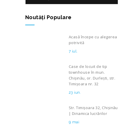
Noutăţi Populare
Acasă începe cu alegerea
potrivită
7 iul.
Case de locuit de tip
townhouse în mun.
Chișinău, or. Durlești, str.
Timișoara nr. 32
23 iun.
Str. Timișoara 32, Chișinău
| Dinamica lucrărilor
9 mai