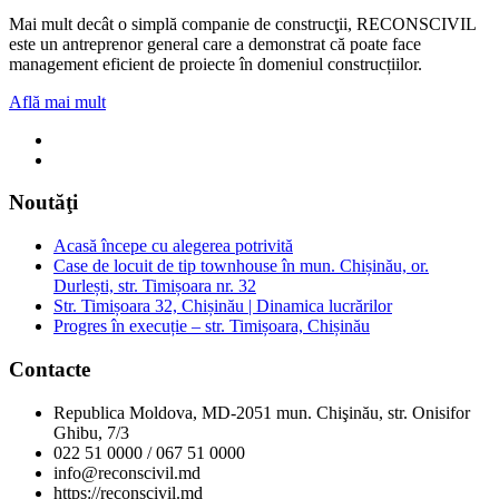
Mai mult decât o simplă companie de construcţii, RECONSCIVIL
este un antreprenor general care a demonstrat că poate face
management eficient de proiecte în domeniul construcțiilor.
Află mai mult
Noutăţi
Acasă începe cu alegerea potrivită
Case de locuit de tip townhouse în mun. Chișinău, or.
Durlești, str. Timișoara nr. 32
Str. Timișoara 32, Chișinău | Dinamica lucrărilor
Progres în execuție – str. Timișoara, Chișinău
Contacte
Republica Moldova, MD-2051 mun. Chişinău, str. Onisifor
Ghibu, 7/3
022 51 0000 / 067 51 0000
info@reconscivil.md
https://reconscivil.md