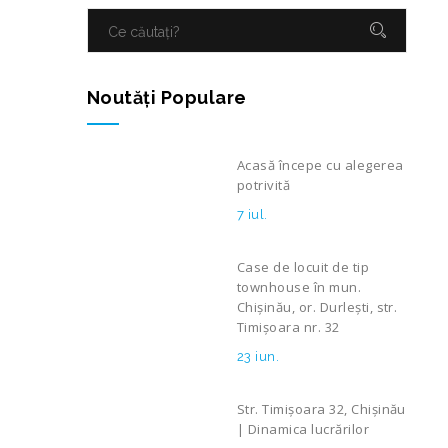
Noutăţi Populare
Acasă începe cu alegerea
potrivită
7 iul.
Case de locuit de tip
townhouse în mun.
Chișinău, or. Durlești, str.
Timișoara nr. 32
23 iun.
Str. Timișoara 32, Chișinău
| Dinamica lucrărilor