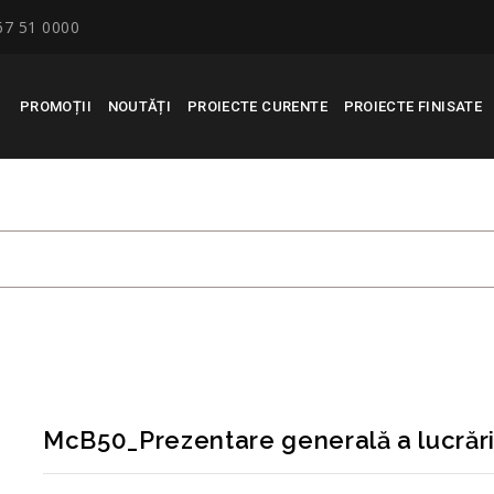
67 51 0000
PROMOȚII
NOUTĂȚI
PROIECTE CURENTE
PROIECTE FINISATE
 GENERALĂ A LUCRĂRILOR D
RECONSCIVIL
>
MCB50_PREZ
McB50_Prezentare generală a lucrări