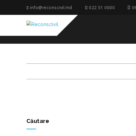
info@reconscivil.md
022 51 0000
0
MCB50_PREZENTARE
Căutare