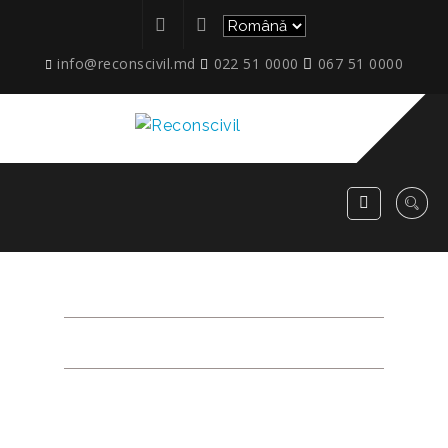
info@reconscivil.md
022 51 0000
067 51 0000
ETAPE_MCB50_02
RECONSCIVIL
>
ETAPE_MCB50_02