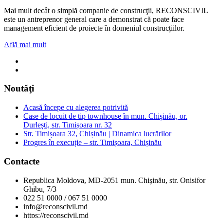
Mai mult decât o simplă companie de construcţii, RECONSCIVIL
este un antreprenor general care a demonstrat că poate face
management eficient de proiecte în domeniul construcțiilor.
Află mai mult
Noutăţi
Acasă începe cu alegerea potrivită
Case de locuit de tip townhouse în mun. Chișinău, or.
Durlești, str. Timișoara nr. 32
Str. Timișoara 32, Chișinău | Dinamica lucrărilor
Progres în execuție – str. Timișoara, Chișinău
Contacte
Republica Moldova, MD-2051 mun. Chişinău, str. Onisifor
Ghibu, 7/3
022 51 0000 / 067 51 0000
info@reconscivil.md
https://reconscivil.md