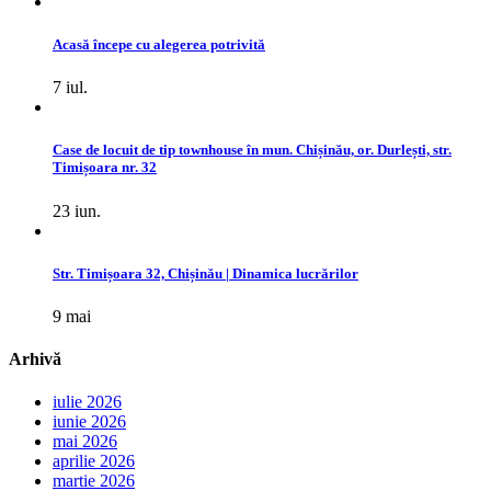
Acasă începe cu alegerea potrivită
7 iul.
Case de locuit de tip townhouse în mun. Chișinău, or. Durlești, str.
Timișoara nr. 32
23 iun.
Str. Timișoara 32, Chișinău | Dinamica lucrărilor
9 mai
Arhivă
iulie 2026
iunie 2026
mai 2026
aprilie 2026
martie 2026