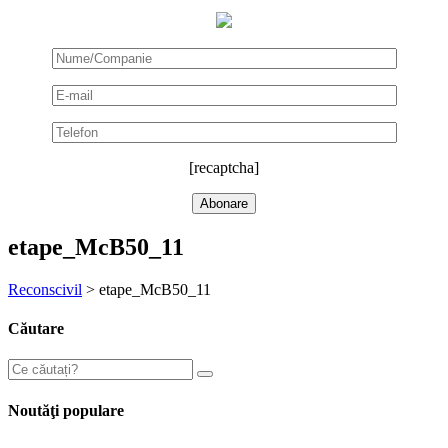
[recaptcha]
etape_McB50_11
Reconscivil
>
etape_McB50_11
Căutare
Noutăţi populare