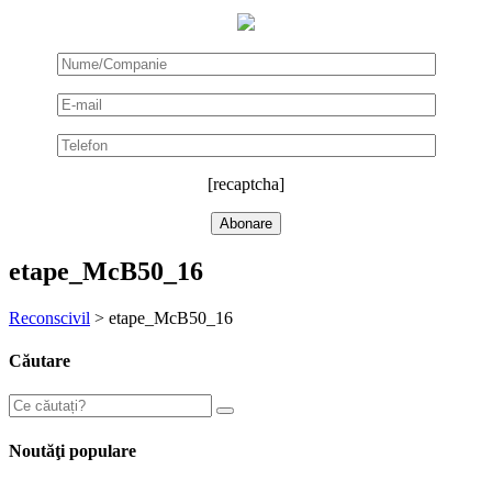
[recaptcha]
etape_McB50_16
Reconscivil
>
etape_McB50_16
Căutare
Noutăţi populare