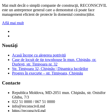
Mai mult decât o simplă companie de construcţii, RECONSCIVIL
este un antreprenor general care a demonstrat că poate face
management eficient de proiecte în domeniul construcțiilor.
Află mai mult
Noutăţi
Acasă începe cu alegerea potrivită
Case de locuit de tip townhouse în mun. Chișinău, or.
Durlești, str. Timișoara nr. 32
Str. Timișoara 32, Chișinău | Dinamica lucrărilor
Progres în execuție – str. Timișoara, Chișinău
Contacte
Republica Moldova, MD-2051 mun. Chişinău, str. Onisifor
Ghibu, 7/3
022 51 0000 / 067 51 0000
info@reconscivil.md
https://reconscivil.md