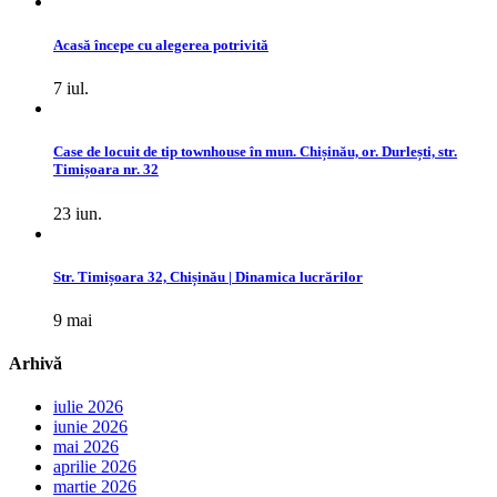
Acasă începe cu alegerea potrivită
7 iul.
Case de locuit de tip townhouse în mun. Chișinău, or. Durlești, str.
Timișoara nr. 32
23 iun.
Str. Timișoara 32, Chișinău | Dinamica lucrărilor
9 mai
Arhivă
iulie 2026
iunie 2026
mai 2026
aprilie 2026
martie 2026