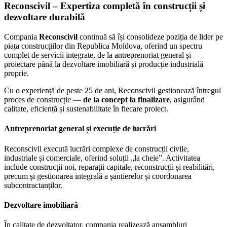
Reconscivil – Expertiza completă în construcții și
dezvoltare durabilă
Compania
Reconscivil
continuă să își consolideze poziția de lider pe
piața construcțiilor din Republica Moldova, oferind un spectru
complet de servicii integrate, de la antreprenoriat general și
proiectare până la dezvoltare imobiliară și producție industrială
proprie.
Cu o experiență de peste 25 de ani, Reconscivil gestionează întregul
proces de construcție —
de la concept la finalizare
, asigurând
calitate, eficiență și sustenabilitate în fiecare proiect.
Antreprenoriat general și execuție de lucrări
Reconscivil execută lucrări complexe de construcții civile,
industriale și comerciale, oferind soluții „la cheie”. Activitatea
include construcții noi, reparații capitale, reconstrucții și reabilitări,
precum și gestionarea integrală a șantierelor și coordonarea
subcontractanților.
Dezvoltare imobiliară
În calitate de dezvoltator, compania realizează ansambluri