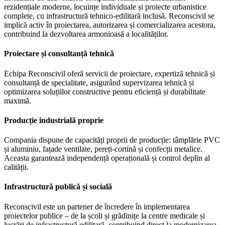
rezidențiale moderne, locuințe individuale și proiecte urbanistice
complete, cu infrastructură tehnico-edilitară inclusă. Reconscivil se
implică activ în proiectarea, autorizarea și comercializarea acestora,
contribuind la dezvoltarea armonioasă a localităților.
Proiectare și consultanță tehnică
Echipa Reconscivil oferă servicii de proiectare, expertiză tehnică și
consultanță de specialitate, asigurând supervizarea tehnică și
optimizarea soluțiilor constructive pentru eficiență și durabilitate
maximă.
Producție industrială proprie
Compania dispune de capacități proprii de producție: tâmplărie PVC
și aluminiu, fațade ventilate, pereți-cortină și confecții metalice.
Aceasta garantează independență operațională și control deplin al
calității.
Infrastructură publică și socială
Reconscivil este un partener de încredere în implementarea
proiectelor publice – de la școli și grădinițe la centre medicale și
lucrări de infrastructură edilitară, contribuind direct la modernizarea