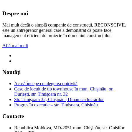
Despre noi
Mai mult decât o simplă companie de construcţii, RECONSCIVIL
este un antreprenor general care a demonstrat că poate face
management eficient de proiecte în domeniul construcțiilor.
Află mai mult
Noutăţi
Acasă începe cu alegerea potrivită
Case de locuit de tip townhouse în mun. Chișinău, or.
Durlești, str. Timișoara nr. 32
Str. Timișoara 32, Chișinău | Dinamica lucrărilor
Progres în execuție – str. Timișoara, Chișinău
Contacte
Republica Moldova, MD-2051 mun. Chişinău, str. Onisifor