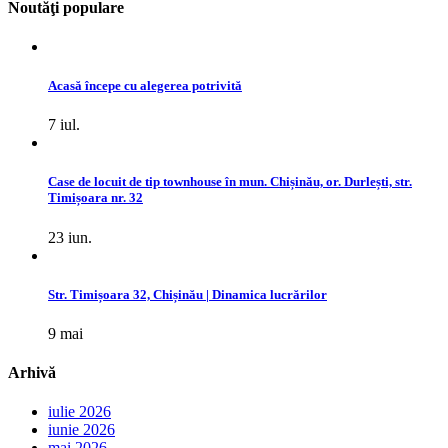
Noutăţi populare
Acasă începe cu alegerea potrivită
7 iul.
Case de locuit de tip townhouse în mun. Chișinău, or. Durlești, str.
Timișoara nr. 32
23 iun.
Str. Timișoara 32, Chișinău | Dinamica lucrărilor
9 mai
Arhivă
iulie 2026
iunie 2026
mai 2026