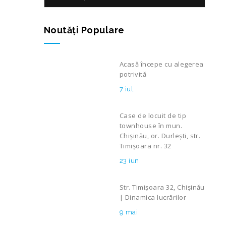
Noutăţi Populare
Acasă începe cu alegerea
potrivită
7 iul.
Case de locuit de tip
townhouse în mun.
Chișinău, or. Durlești, str.
Timișoara nr. 32
23 iun.
Str. Timișoara 32, Chișinău
| Dinamica lucrărilor
9 mai