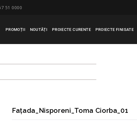
67 51 0000
PROMOȚII
NOUTĂȚI
PROIECTE CURENTE
PROIECTE FINISATE
_TOMA CIORBA_01
R
Fațada_Nisporeni_Toma Ciorba_01