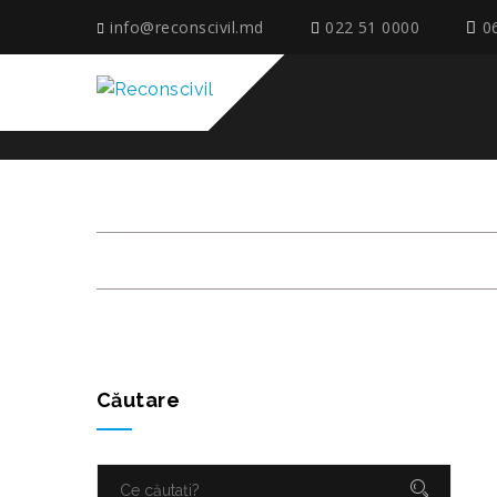
info@reconscivil.md
022 51 0000
0
FAȚADA_NISPORENI
Căutare