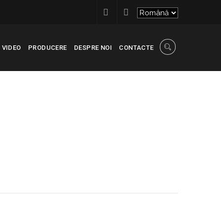
VIDEO
PRODUCERE
DESPRE NOI
CONTACTE
ECONSCIVIL
>
FAȚADA_NISPORENI_TOMA CIORBA_01