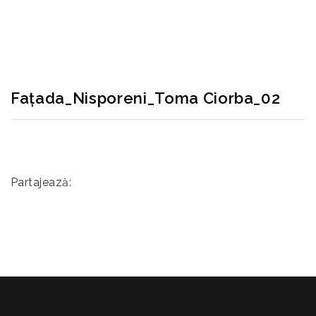
RECONSCIVIL
>
FAȚADA_NISPORENI_TOMA CIORBA_02
Fațada_Nisporeni_Toma Ciorba_02
Partajează: