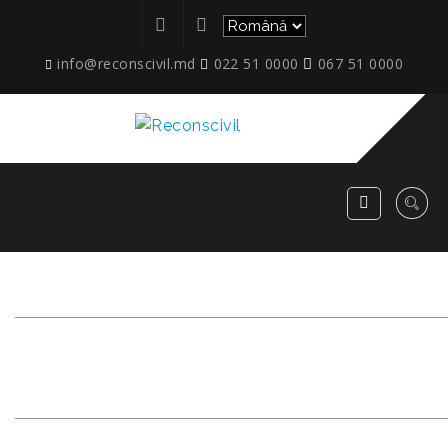
info@reconscivil.md
022 51 0000
067 51 0000
FAȚADA_NISPORENI_TOMA
CIORBA_02