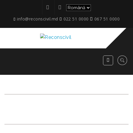
info@reconscivil.md
022 51 0000
067 51 0000
ETAPE_DAREA-IN-
EXPL_11