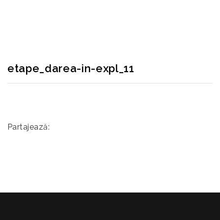
RECONSCIVIL
>
ETAPE_DAREA-IN-EXPL_11
etape_darea-in-expl_11
Partajează: