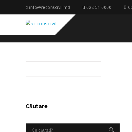
info@reconscivil.md
022 51 0000
0
DSCN1651
Căutare