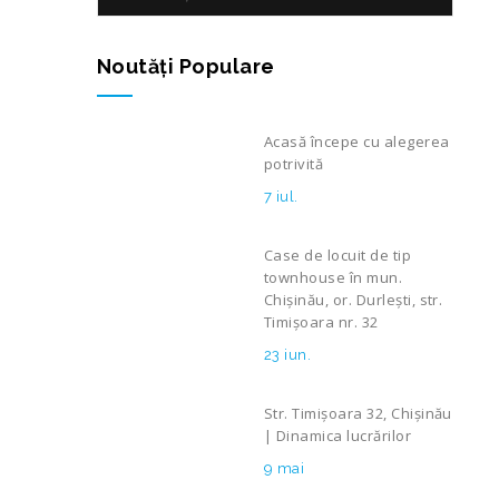
Noutăţi Populare
Acasă începe cu alegerea
potrivită
7 iul.
Case de locuit de tip
townhouse în mun.
Chișinău, or. Durlești, str.
Timișoara nr. 32
23 iun.
Str. Timișoara 32, Chișinău
| Dinamica lucrărilor
9 mai