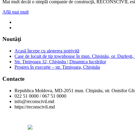
Mai mult decât o simplă companie de construcţii, RECONSCIVIL este u
Află mai mult
Noutăţi
Acasă începe cu alegerea potrivită
Case de locuit de tip townhouse în mun. Chișinău, or. Durlești, s
Str. Timișoara 32, Chișinău | Dinamica lucrărilor
Progres în execuție – str. Timișoara, Chișinău
Contacte
Republica Moldova, MD-2051 mun. Chişinău, str. Onisifor Ghi
022 51 0000 / 067 51 0000
info@reconscivil.md
https://reconscivil.md
Copyright © Reconscivil 2024. Toate drepturile rezervate.
Designed by