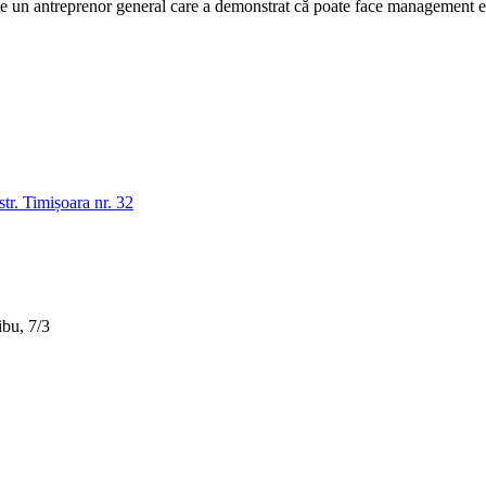
n antreprenor general care a demonstrat că poate face management efic
tr. Timișoara nr. 32
bu, 7/3