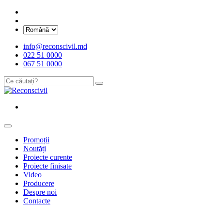
info@reconscivil.md
022 51 0000
067 51 0000
Promoții
Noutăți
Proiecte curente
Proiecte finisate
Video
Producere
Despre noi
Contacte