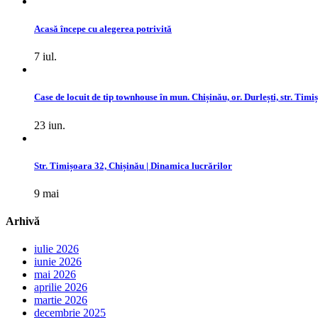
Acasă începe cu alegerea potrivită
7 iul.
Case de locuit de tip townhouse în mun. Chișinău, or. Durlești, str. Timi
23 iun.
Str. Timișoara 32, Chișinău | Dinamica lucrărilor
9 mai
Arhivă
iulie 2026
iunie 2026
mai 2026
aprilie 2026
martie 2026
decembrie 2025