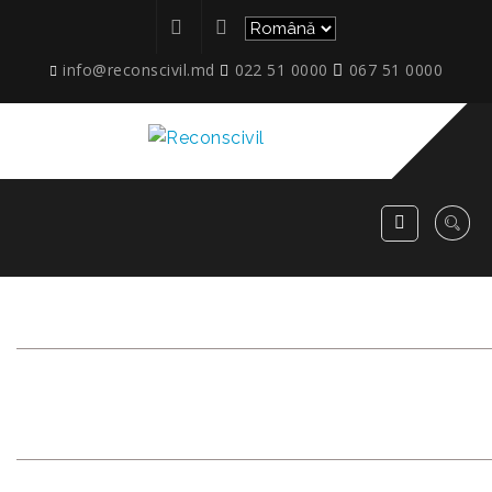
info@reconscivil.md
022 51 0000
067 51 0000
ETAPE_08_TIMISOARA_OCT
2025