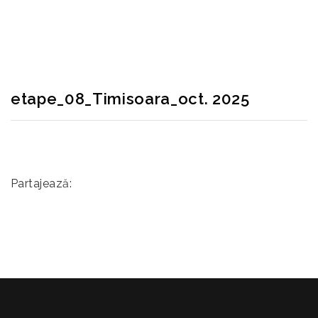
RECONSCIVIL
>
ETAPE_08_TIMISOARA_OCT. 2025
etape_08_Timisoara_oct. 2025
Partajează: