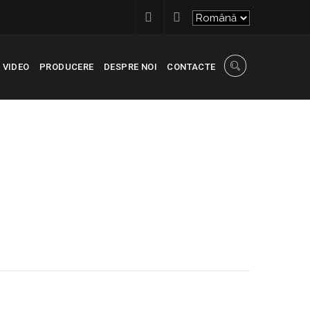
VIDEO
PRODUCERE
DESPRE NOI
CONTACTE
RECONSCIVIL
>
ETAPE_6_TIMISOARA_9.05.2026