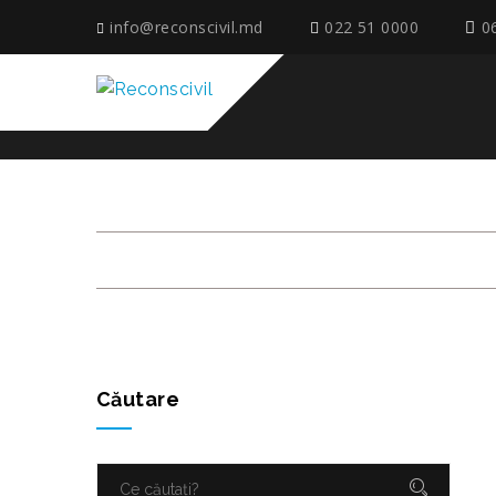
info@reconscivil.md
022 51 0000
0
ETAPE_6_TIMISOARA
Căutare