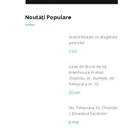
Noutăţi Populare
Acasă începe cu alegerea
potrivită
7 iul.
Case de locuit de tip
townhouse în mun.
Chișinău, or. Durlești, str.
Timișoara nr. 32
23 iun.
Str. Timișoara 32, Chișinău
| Dinamica lucrărilor
9 mai