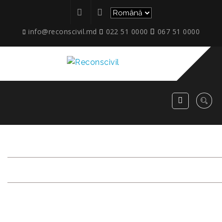
info@reconscivil.md
022 51 0000
067 51 0000
ETAPE_COLONIȚA_05_2026
RECONSCIVIL
>
ETAPE_COLONIȚA_05_2026_06A