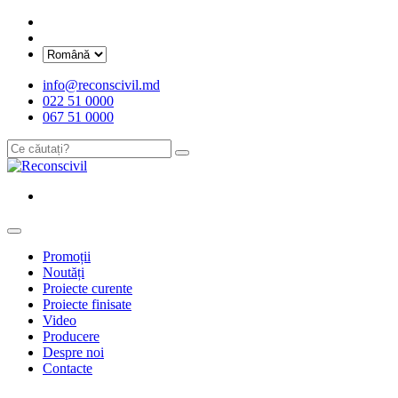
info@reconscivil.md
022 51 0000
067 51 0000
Promoții
Noutăți
Proiecte curente
Proiecte finisate
Video
Producere
Despre noi
Contacte