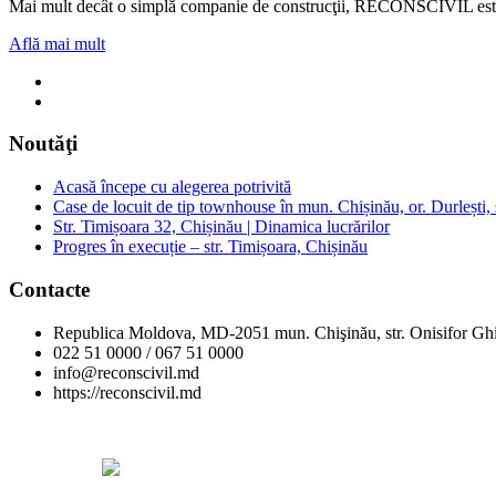
Mai mult decât o simplă companie de construcţii, RECONSCIVIL este u
Află mai mult
Noutăţi
Acasă începe cu alegerea potrivită
Case de locuit de tip townhouse în mun. Chișinău, or. Durlești, s
Str. Timișoara 32, Chișinău | Dinamica lucrărilor
Progres în execuție – str. Timișoara, Chișinău
Contacte
Republica Moldova, MD-2051 mun. Chişinău, str. Onisifor Ghi
022 51 0000 / 067 51 0000
info@reconscivil.md
https://reconscivil.md
Copyright © Reconscivil 2024. Toate drepturile rezervate.
Designed by