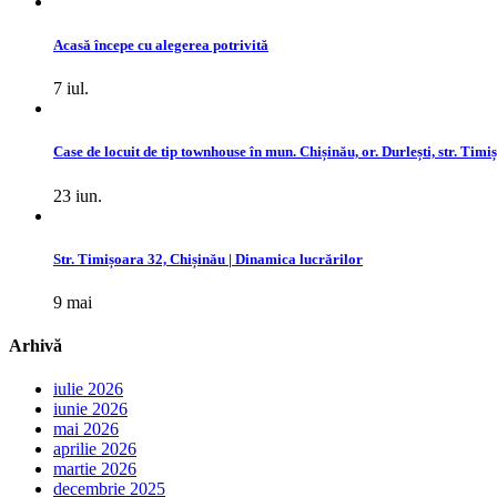
Acasă începe cu alegerea potrivită
7 iul.
Case de locuit de tip townhouse în mun. Chișinău, or. Durlești, str. Timi
23 iun.
Str. Timișoara 32, Chișinău | Dinamica lucrărilor
9 mai
Arhivă
iulie 2026
iunie 2026
mai 2026
aprilie 2026
martie 2026
decembrie 2025