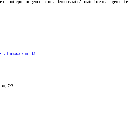
n antreprenor general care a demonstrat că poate face management efic
tr. Timișoara nr. 32
bu, 7/3