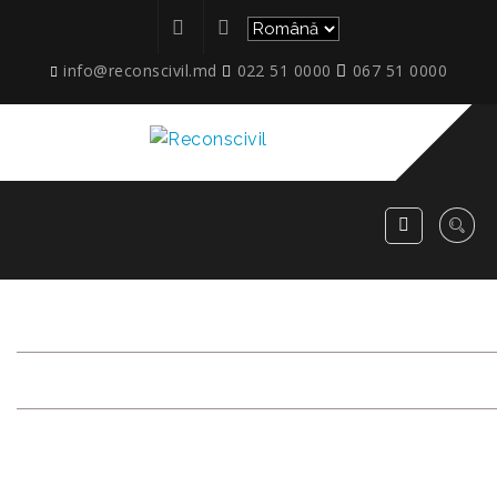
info@reconscivil.md
022 51 0000
067 51 0000
ETAPE_COLONIȚA_NOIEMB
RECONSCIVIL
>
ETAPE_COLONIȚA_NOIEMB_2025_4