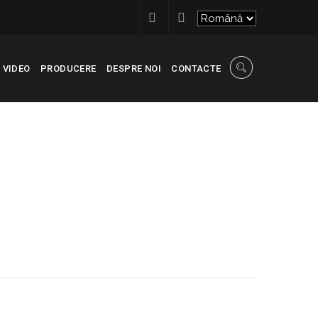
VIDEO
PRODUCERE
DESPRE NOI
CONTACTE
RECONSCIVIL
>
ETAPE_COLONIȚA_OCT_2025_3