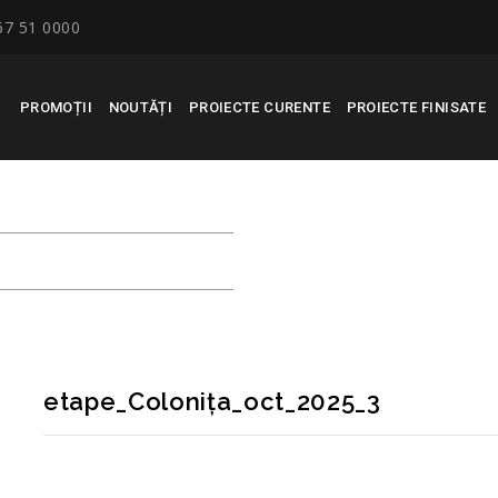
67 51 0000
PROMOȚII
NOUTĂȚI
PROIECTE CURENTE
PROIECTE FINISATE
CT_2025_3
etape_Colonița_oct_2025_3