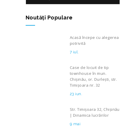
Noutăţi Populare
Acasă începe cu alegerea
potrivită
7 iul.
Case de locuit de tip
townhouse în mun.
Chișinău, or. Durlești, str.
Timișoara nr. 32
23 iun.
Str. Timișoara 32, Chișinău
| Dinamica lucrărilor
9 mai