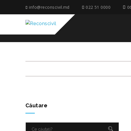
info@reconscivil.md
022 51 0000
0
ETAPE_COLONIȚA_O
Căutare