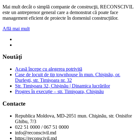
Mai mult decât o simplă companie de construcţii, RECONSCIVIL
este un antreprenor general care a demonstrat că poate face
management eficient de proiecte în domeniul construcțiilor.
Află mai mult
Noutăţi
Acasă începe cu alegerea potrivită
Case de locuit de tip townhouse în mun. Chișinău, or.
Durlești, str. Timișoara nr. 32
Str. Timișoara 32, Chișinău | Dinamica lucrărilor
Progres în execuție – str. Timișoara, Chișinău
Contacte
Republica Moldova, MD-2051 mun. Chişinău, str. Onisifor
Ghibu, 7/3
022 51 0000 / 067 51 0000
info@reconscivil.md
https://reconscivil.md