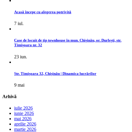
Acasă începe cu alegerea potrivită
7 iul.
Case de locuit de tip townhouse în mun. Chișinău, or. Durlești, str.
Timișoara nr. 32
23 iun.
Str. Timișoara 32, Chișinău | Dinamica lucrărilor
9 mai
Arhivă
iulie 2026
iunie 2026
mai 2026
aprilie 2026
martie 2026