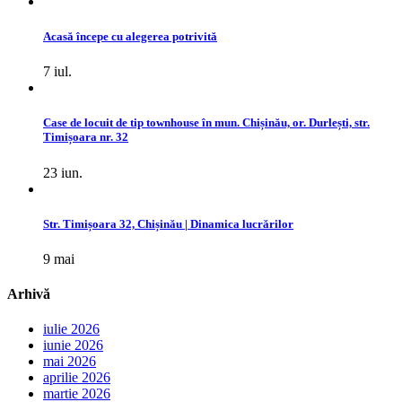
Acasă începe cu alegerea potrivită
7 iul.
Case de locuit de tip townhouse în mun. Chișinău, or. Durlești, str.
Timișoara nr. 32
23 iun.
Str. Timișoara 32, Chișinău | Dinamica lucrărilor
9 mai
Arhivă
iulie 2026
iunie 2026
mai 2026
aprilie 2026
martie 2026