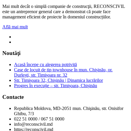
Mai mult decât o simplă companie de construcţii, RECONSCIVIL
este un antreprenor general care a demonstrat că poate face
management eficient de proiecte în domeniul construcțiilor.
Află mai mult
Noutăţi
Acasă începe cu alegerea potrivită
Case de locuit de tip townhouse în mun. Chișinău, or.
Durlești, str. Timișoara nr. 32
Str. Timișoara 32, Chișinău | Dinamica lucrărilor
Progres în execuție – str. Timișoara, Chișinău
Contacte
Republica Moldova, MD-2051 mun. Chişinău, str. Onisifor
Ghibu, 7/3
022 51 0000 / 067 51 0000
info@reconscivil.md
https://reconscivil.md