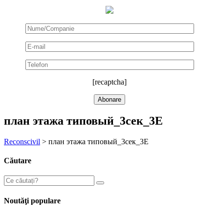
[recaptcha]
план этажа типовый_3сек_3Е
Reconscivil
>
план этажа типовый_3сек_3Е
Căutare
Noutăţi populare