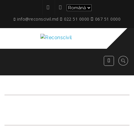
info@reconscivil.md
022 51 0000
067 51 0000
TOMA
CIORBA_NISPORENI_2