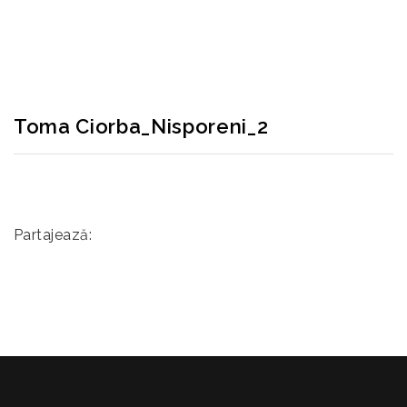
RECONSCIVIL
>
TOMA CIORBA_NISPORENI_2
Toma Ciorba_Nisporeni_2
Partajează: