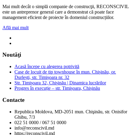
Mai mult decât o simplă companie de construcţii, RECONSCIVIL
este un antreprenor general care a demonstrat că poate face
management eficient de proiecte în domeniul construcțiilor.
Află mai mult
Noutăţi
Acasă începe cu alegerea potrivită
Case de locuit de tip townhouse în mun. Chișinău, or.
Durlești, str. Timișoara nr. 32
Str. Timișoara 32, Chișinău | Dinamica lucrărilor
Progres în execuție – str. Timișoara, Chișinău
Contacte
Republica Moldova, MD-2051 mun. Chişinău, str. Onisifor
Ghibu, 7/3
022 51 0000 / 067 51 0000
info@reconscivil.md
https://reconscivil.md