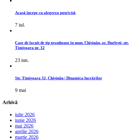
Acasă începe cu alegerea potrivită
7 iul.
Case de locuit de tip townhouse în mun. Chișinău, or. Durlești, str.
Timișoara nr. 32
23 iun.
Str. Timișoara 32, Chișinău | Dinamica lucrărilor
9 mai
Arhivă
iulie 2026
iunie 2026
mai 2026
aprilie 2026
martie 2026