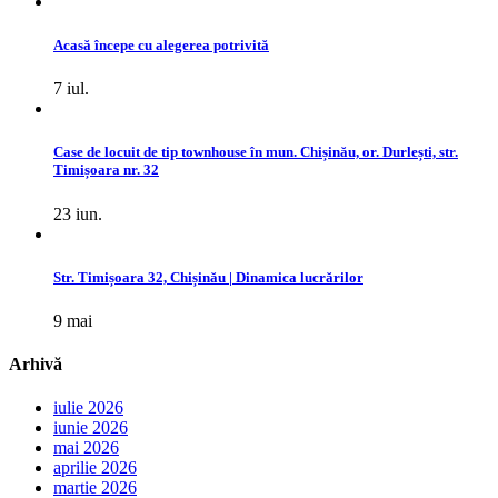
Acasă începe cu alegerea potrivită
7 iul.
Case de locuit de tip townhouse în mun. Chișinău, or. Durlești, str.
Timișoara nr. 32
23 iun.
Str. Timișoara 32, Chișinău | Dinamica lucrărilor
9 mai
Arhivă
iulie 2026
iunie 2026
mai 2026
aprilie 2026
martie 2026