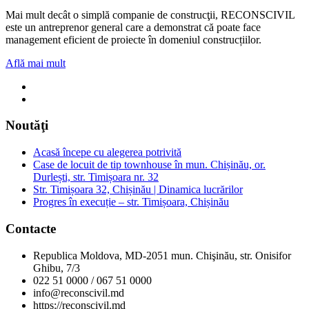
Mai mult decât o simplă companie de construcţii, RECONSCIVIL
este un antreprenor general care a demonstrat că poate face
management eficient de proiecte în domeniul construcțiilor.
Află mai mult
Noutăţi
Acasă începe cu alegerea potrivită
Case de locuit de tip townhouse în mun. Chișinău, or.
Durlești, str. Timișoara nr. 32
Str. Timișoara 32, Chișinău | Dinamica lucrărilor
Progres în execuție – str. Timișoara, Chișinău
Contacte
Republica Moldova, MD-2051 mun. Chişinău, str. Onisifor
Ghibu, 7/3
022 51 0000 / 067 51 0000
info@reconscivil.md
https://reconscivil.md