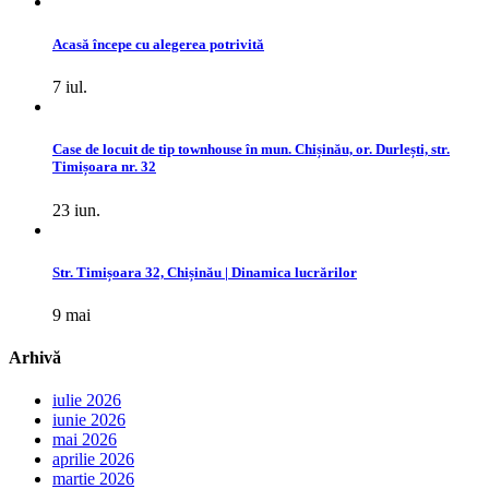
Acasă începe cu alegerea potrivită
7 iul.
Case de locuit de tip townhouse în mun. Chișinău, or. Durlești, str.
Timișoara nr. 32
23 iun.
Str. Timișoara 32, Chișinău | Dinamica lucrărilor
9 mai
Arhivă
iulie 2026
iunie 2026
mai 2026
aprilie 2026
martie 2026