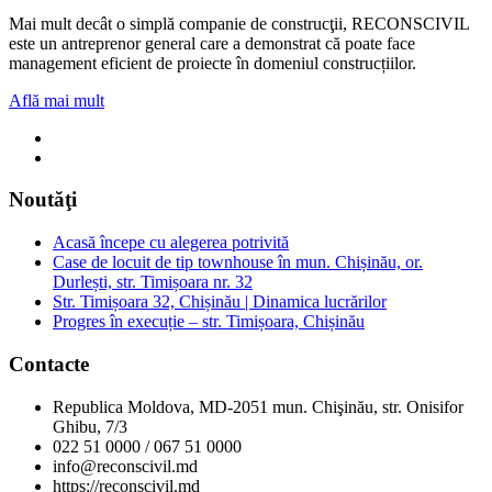
Mai mult decât o simplă companie de construcţii, RECONSCIVIL
este un antreprenor general care a demonstrat că poate face
management eficient de proiecte în domeniul construcțiilor.
Află mai mult
Noutăţi
Acasă începe cu alegerea potrivită
Case de locuit de tip townhouse în mun. Chișinău, or.
Durlești, str. Timișoara nr. 32
Str. Timișoara 32, Chișinău | Dinamica lucrărilor
Progres în execuție – str. Timișoara, Chișinău
Contacte
Republica Moldova, MD-2051 mun. Chişinău, str. Onisifor
Ghibu, 7/3
022 51 0000 / 067 51 0000
info@reconscivil.md
https://reconscivil.md