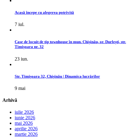
Acasă începe cu alegerea potrivită
7 iul.
Case de locuit de tip townhouse în mun. Chișinău, or. Durlești, str.
Timișoara nr. 32
23 iun.
Str. Timișoara 32, Chișinău | Dinamica lucrărilor
9 mai
Arhivă
iulie 2026
iunie 2026
mai 2026
aprilie 2026
martie 2026