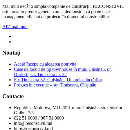
Mai mult decât o simplă companie de construcţii, RECONSCIVIL
este un antreprenor general care a demonstrat că poate face
management eficient de proiecte în domeniul construcțiilor.
Află mai mult
Noutăţi
Acasă începe cu alegerea potrivită
Case de locuit de tip townhouse în mun. Chișinău, or.
Durlești, str. Timișoara nr. 32
Str. Timișoara 32, Chișinău | Dinamica lucrărilor
Progres în execuție – str. Timișoara, Chișinău
Contacte
Republica Moldova, MD-2051 mun. Chişinău, str. Onisifor
Ghibu, 7/3
022 51 0000 / 067 51 0000
info@reconscivil.md
https://reconscivil.md