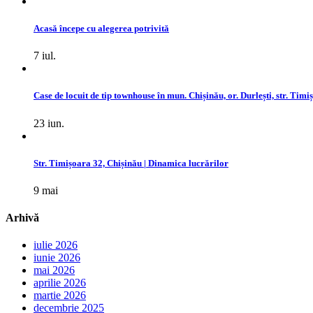
Acasă începe cu alegerea potrivită
7 iul.
Case de locuit de tip townhouse în mun. Chișinău, or. Durlești, str. Timi
23 iun.
Str. Timișoara 32, Chișinău | Dinamica lucrărilor
9 mai
Arhivă
iulie 2026
iunie 2026
mai 2026
aprilie 2026
martie 2026
decembrie 2025