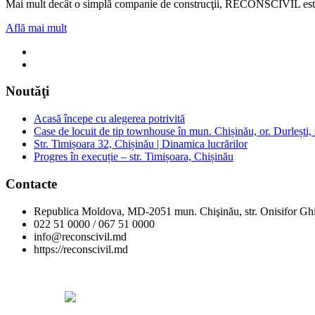
Mai mult decât o simplă companie de construcţii, RECONSCIVIL este u
Află mai mult
Noutăţi
Acasă începe cu alegerea potrivită
Case de locuit de tip townhouse în mun. Chișinău, or. Durlești, s
Str. Timișoara 32, Chișinău | Dinamica lucrărilor
Progres în execuție – str. Timișoara, Chișinău
Contacte
Republica Moldova, MD-2051 mun. Chişinău, str. Onisifor Ghi
022 51 0000 / 067 51 0000
info@reconscivil.md
https://reconscivil.md
Copyright © Reconscivil 2024. Toate drepturile rezervate.
Designed by