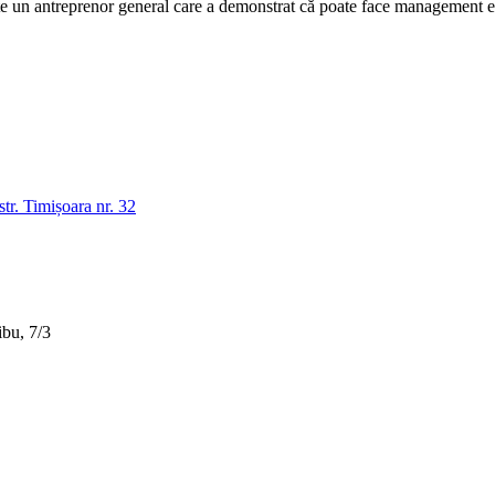
n antreprenor general care a demonstrat că poate face management efic
tr. Timișoara nr. 32
bu, 7/3