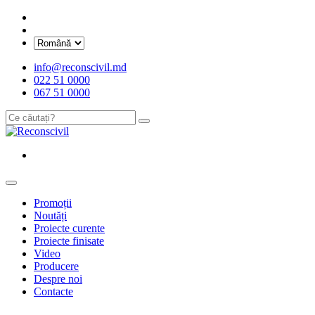
info@reconscivil.md
022 51 0000
067 51 0000
Promoții
Noutăți
Proiecte curente
Proiecte finisate
Video
Producere
Despre noi
Contacte