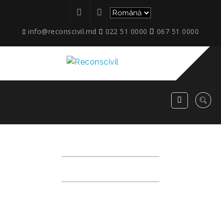
info@reconscivil.md
022 51 0000
067 51 0000
IMG_5879
RECONSCIVIL
>
IMG_5879