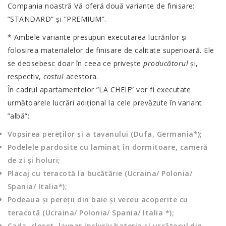
Compania noastră Vă oferă două variante de finisare:
”STANDARD” și ”PREMIUM”.
* Ambele variante presupun executarea lucrărilor și
folosirea materialelor de finisare de calitate superioară. Ele
se deosebesc doar în ceea ce priveşte
producătorul
și,
respectiv,
costul
acestora.
În cadrul apartamentelor ”LA CHEIE” vor fi executate
următoarele lucrări adițional la cele prevăzute în variant
”albă”:
Vopsirea pereților și a tavanului (Dufa, Germania*);
Podelele pardosite cu laminat în dormitoare, cameră
de zi şi holuri;
Placaj cu teracotă la bucătărie (Ucraina/ Polonia/
Spania/ Italia*);
Podeaua şi pereţii din baie şi veceu acoperite cu
teracotă (Ucraina/ Polonia/ Spania/ Italia *);
Cada, closet, lavoar inclusiv bateria şi uscătorul din