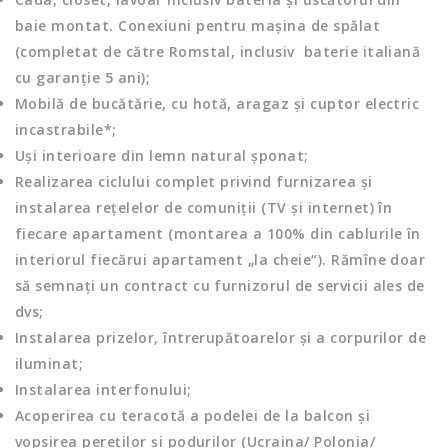
baie montat. Conexiuni pentru mașina de spălat
(completat de către Romstal, inclusiv baterie italiană
cu garanție 5 ani);
Mobilă de bucătărie, cu hotă, aragaz și cuptor electric
incastrabile*;
Uşi interioare din lemn natural șponat;
Realizarea ciclului complet privind furnizarea și
instalarea rețelelor de comuniții (TV și internet) în
fiecare apartament (montarea a 100% din cablurile în
interiorul fiecărui apartament „la cheie“). Rămîne doar
să semnați un contract cu furnizorul de servicii ales de
dvs;
Instalarea prizelor, întrerupătoarelor şi a corpurilor de
iluminat;
Instalarea interfonului;
Acoperirea cu teracotă a podelei de la balcon şi
vopsirea pereţilor şi podurilor (Ucraina/ Polonia/