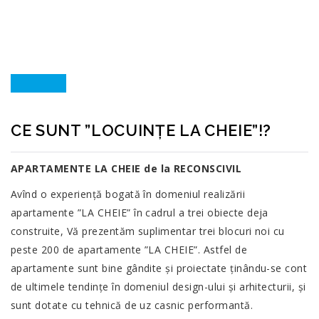
RECONSCIVIL
>
NOUTĂȚI
>
CE SUNT ”LOCUINȚE LA CHEIE”!?
10
CE SUNT ”LOCUINȚE LA CHEIE”!?
NOV.
APARTAMENTE LA CHEIE de la RECONSCIVIL
Avînd o experiență bogată în domeniul realizării
apartamente ”LA CHEIE” în cadrul a trei obiecte deja
construite, Vă prezentăm suplimentar trei blocuri noi cu
peste 200 de apartamente ”LA CHEIE”. Astfel de
apartamente sunt bine gândite şi proiectate ţinându-se cont
de ultimele tendinţe în domeniul design-ului şi arhitecturii, şi
sunt dotate cu tehnică de uz casnic performantă.