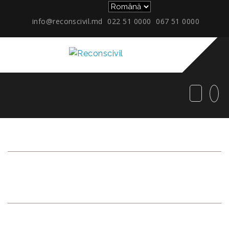
info@reconscivil.md
022 51 0000
067 51 0000
CE SUNT ”LOCUINȚE LA
CHEIE”!?