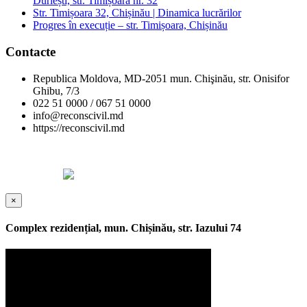
Durlești, str. Timișoara nr. 32
Str. Timișoara 32, Chișinău | Dinamica lucrărilor
Progres în execuție – str. Timișoara, Chișinău
Contacte
Republica Moldova, MD-2051 mun. Chişinău, str. Onisifor
Ghibu, 7/3
022 51 0000 / 067 51 0000
info@reconscivil.md
https://reconscivil.md
Copyright © Reconscivil 2024. Toate drepturile rezervate.
Designed by
×
Complex rezidențial, mun. Chișinău, str. Iazului 74