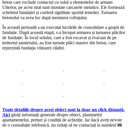
beton care exclude contactul cu solul a elementelor de armare.
Ulterior, pe acest strat sunt montate carcasele metalice. Ele formează
scheletul fundației și conferă rigiditate sporită temeliei. Turnarea
betonului va avea loc după montarea cofrajului.
În această perioadă s-au executat lucrările de consolidare a gropii de
fundație. După această etapă, s-a început armarea și turnarea plăcilor
de fundație. În locul solului, care a fost excavat și evacuat de pe
teritoriul șantierului, au fost turnate plăci masive din beton, care
reprezintă fundația viitoarei clădiri.
Toate detaliile despre acest obiect sunt la doar un click distanță.
Aici
găsiți informații generale despre obiect, planimetrii
apartamentelor, prețuri și condiții de achiziție. Iar dacă aveți nevoie
de o consultație telefonică, nu ezitați să ne contactați la numărul
06