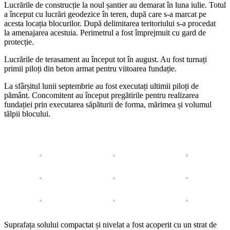
Lucrările de construcție la noul șantier au demarat în luna iulie. Totul
a început cu lucrări geodezice în teren, după care s-a marcat pe
acesta locația blocurilor. După delimitarea teritoriului s-a procedat
la amenajarea acestuia. Perimetrul a fost împrejmuit cu gard de
protecție.
Lucrările de terasament au început tot în august. Au fost turnați
primii piloți din beton armat pentru viitoarea fundație.
La sfârșitul lunii septembrie au fost executați ultimii piloți de
pământ. Concomitent au început pregătirile pentru realizarea
fundației prin executarea săpăturii de forma, mărimea și volumul
tălpii blocului.
Suprafața solului compactat și nivelat a fost acoperit cu un strat de