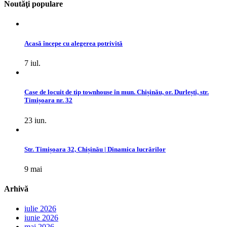
Noutăţi populare
Acasă începe cu alegerea potrivită
7 iul.
Case de locuit de tip townhouse în mun. Chișinău, or. Durlești, str.
Timișoara nr. 32
23 iun.
Str. Timișoara 32, Chișinău | Dinamica lucrărilor
9 mai
Arhivă
iulie 2026
iunie 2026
mai 2026